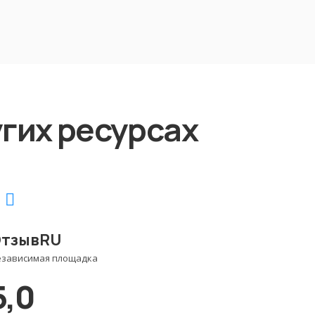
гих ресурсах
тзывRU
езависимая площадка
5,0