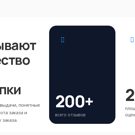
ывают
ество
пки
2
200+
 выдачи, понятные
площ
ота заказа и
всего отзывов
оцен
 заказа.