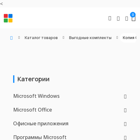
<
0
Каталог товаров
Выгодные комплекты
Копия Off
WIN KEYS - Купить цифровые товары, подписки и ключи активации онлайн
Категории
Microsoft Windows
Microsoft Office
Офисные приложения
Программы Microsoft