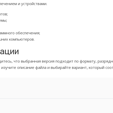
печением и устройствами.
тов;
емы;
аммного обеспечения;
шних компьютеров.
дации
итесь, что выбранная версия подходит по формату, разрядн
 изучите описание файла и выбирайте вариант, который соот