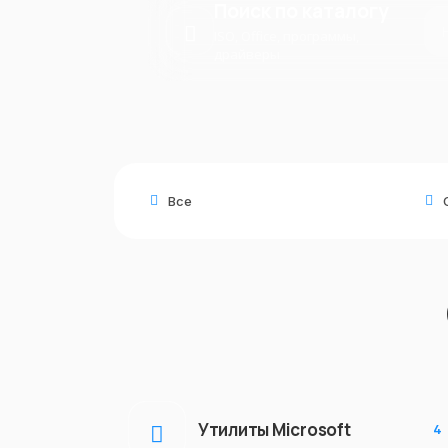
Поиск по каталогу
ISO, Office, программы,
драйверы
Все
Утилиты Microsoft
4