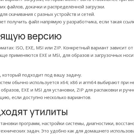
х файлов, докачки и распределённой загрузки.
ля скачивания с разных устройств и сетей.
т получить файл напрямую у разработчика, если такая ссылк
дящую версию
матах: ISO, EXE, MSI или ZIP. Конкретный вариант зависит от
аще применяются EXE и MSI, для образов и загрузочных носи
 который подходит под вашу задачу.
стем обычно используется x64; x86 и arm64 выбирают при н
бразов, EXE и MSI для установки, ZIP для распаковки и ручно
ию, если доступно несколько вариантов.
дходят утилиты
становки программ, настройки системы, диагностики, восста
хнических задач. Это удобно как для домашнего использова