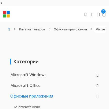
<
0
Каталог товаров
Офисные приложения
Microsof
WIN KEYS - Купить цифровые товары, подписки и ключи активации онлайн
Категории
Microsoft Windows
Microsoft Office
Офисные приложения
Microsoft Visio