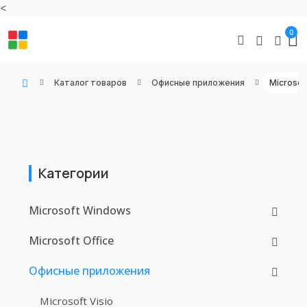
<
0
Каталог товаров
Офисные приложения
Microsof
WIN KEYS - Купить цифровые товары, подписки и ключи активации онлайн
Категории
Microsoft Windows
Microsoft Office
Офисные приложения
Microsoft Visio