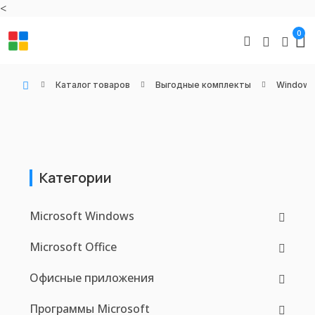
<
0
Каталог товаров
Выгодные комплекты
Windows 
WIN KEYS - Купить цифровые товары, подписки и ключи активации онлайн
Категории
Microsoft Windows
Microsoft Office
Офисные приложения
Программы Microsoft