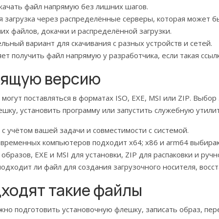
качать файл напрямую без лишних шагов.
 загрузка через распределённые серверы, которая может бы
х файлов, докачки и распределённой загрузки.
ьный вариант для скачивания с разных устройств и сетей.
т получить файл напрямую у разработчика, если такая ссылк
дящую версию
огут поставляться в форматах ISO, EXE, MSI или ZIP. Выбор 
ешку, установить программу или запустить служебную утилит
с учётом вашей задачи и совместимости с системой.
временных компьютеров подходит x64; x86 и arm64 выбираю
бразов, EXE и MSI для установки, ZIP для распаковки и ручно
одходит ли файл для создания загрузочного носителя, восс
дходят такие файлы
жно подготовить установочную флешку, записать образ, пер