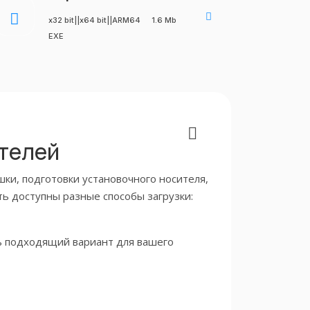
x32 bit||x64 bit||ARM64
1.6 Mb
EXE
ителей
ки, подготовки установочного носителя,
ть доступны разные способы загрузки:
ть подходящий вариант для вашего