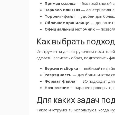
Прямая ссылка
— быстрый способ с
Зеркало или CDN
— альтернативная
Торрент-файл
— удобен для больши
Облачное хранилище
— дополнител
Официальный источник
— позволяе
Как выбрать подхо
Инструменты для загрузочных носителей м
сделать: записать образ, подготовить фл
Версия и сборка
— выбирайте файл 
Разрядность
— для большинства со
Формат файла
— ISO подходит для о
Назначение
— заранее проверьте, п
Для каких задач по
Такие инструменты используют, когда ну