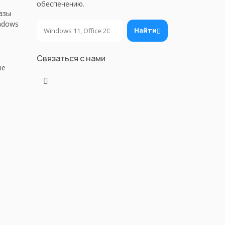
обеспечению.
азы
ndows
Поиск
Найти
Связаться с нами
ые