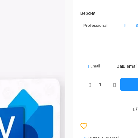
Версия
Professional
S
Email
Д