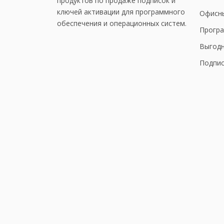
продуктов по продаже подписок и
ключей активации для программного
Офисн
обеспечения и операционных систем.
Програ
Выгод
Подпис