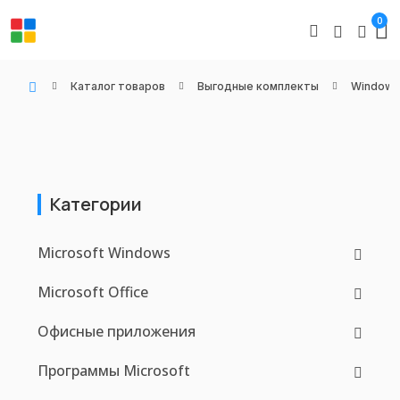
0
Каталог товаров
Выгодные комплекты
Windows 
WIN KEYS - Купить цифровые товары, подписки и ключи активации онлайн
Категории
Microsoft Windows
Microsoft Office
Офисные приложения
Программы Microsoft