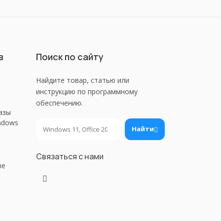
в
Поиск по сайту
Найдите товар, статью или
инструкцию по программному
обеспечению.
азы
ndows
Поиск
Найти
Связаться с нами
ые