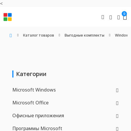
<
0
Каталог товаров
Выгодные комплекты
Windows 
WIN KEYS - Купить цифровые товары, подписки и ключи активации онлайн
Категории
Microsoft Windows
Microsoft Office
Офисные приложения
Программы Microsoft