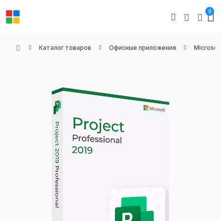
0
Каталог товаров
Офисные приложения
Microsof
WIN KEYS - Купить цифровые товары, подписки и ключи активации онлайн