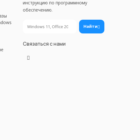
инструкцию по программному
обеспечению.
азы
ndows
Поиск
Найти
Связаться с нами
ые