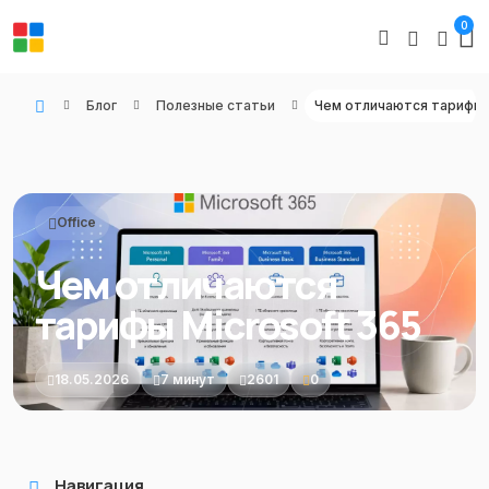
0
Блог
Полезные статьи
WIN KEYS - Купить цифровые товары, подписки и ключи активации онлайн
Office
Чем отличаются
тарифы Microsoft 365
18.05.2026
7 минут
2601
0
Навигация