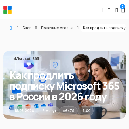
0
Блог
Полезные статьи
WIN KEYS - Купить цифровые товары, подписки и ключи активации онлайн
Microsoft 365
Как продлить
подписку Microsoft 365
в России в 2026 году
16.05.2026
7 минут
6478
5.00