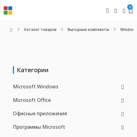
0
Каталог товаров
Выгодные комплекты
Windows 
WIN KEYS - Купить цифровые товары, подписки и ключи активации онлайн
Категории
Microsoft Windows
Microsoft Office
Офисные приложения
Программы Microsoft