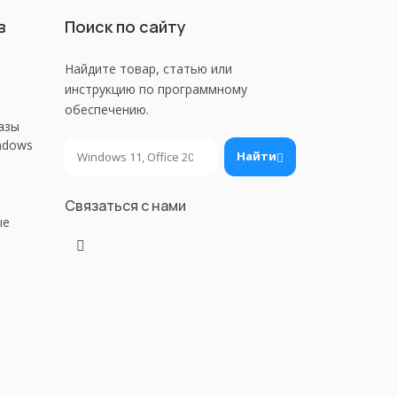
в
Поиск по сайту
Найдите товар, статью или
инструкцию по программному
обеспечению.
азы
ndows
Поиск
Найти
Связаться с нами
ые