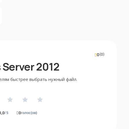
0
(0)
Server 2012
елям быстрее выбрать нужный файл.
0,0
0
/ 5
голос(ов)