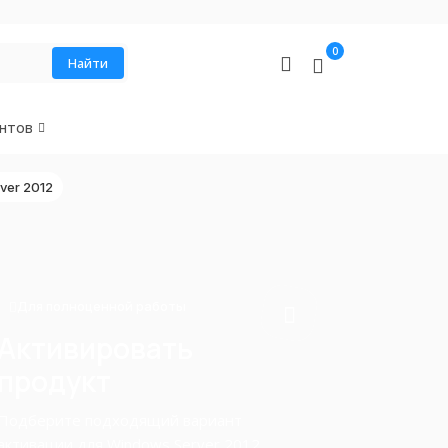
0
Найти
нтов
ver 2012
Для полноценной работы
Активировать
продукт
Подберите подходящий вариант
активации для Windows Server 2012.