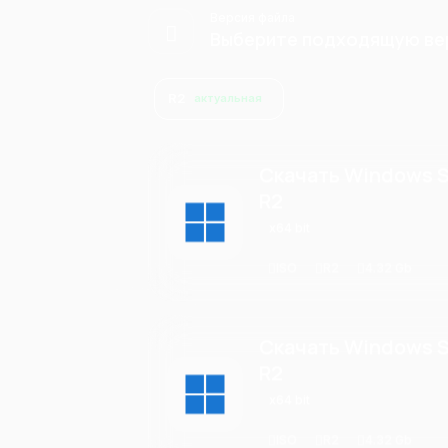
Версия файла
Выберите подходящую вер
R2
актуальная
Скачать Windows S
R2
x64 bit
ISO
R2
4.32 Gb
Скачать Windows S
R2
x64 bit
ISO
R2
4.32 Gb