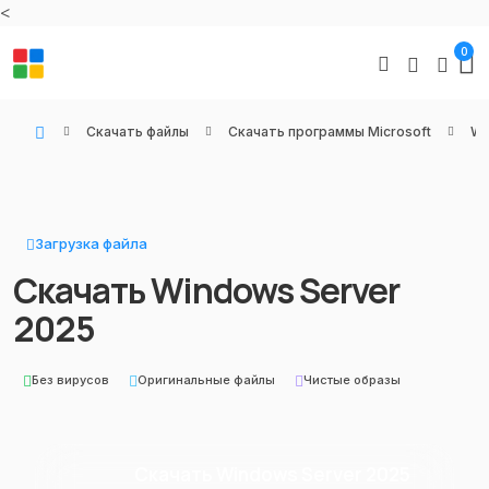
<
0
Скачать файлы
Скачать программы Microsoft
Wi
WIN KEYS - Купить цифровые товары, подписки и ключи активации онлайн
Загрузка файла
Скачать Windows Server
2025
Без вирусов
Оригинальные файлы
Чистые образы
Скачать Windows Server 2025