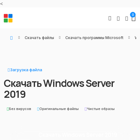
<
0
Скачать файлы
Скачать программы Microsoft
Wi
WIN KEYS - Купить цифровые товары, подписки и ключи активации онлайн
Загрузка файла
Скачать Windows Server
2019
Без вирусов
Оригинальные файлы
Чистые образы
Скачать Windows Server 2019