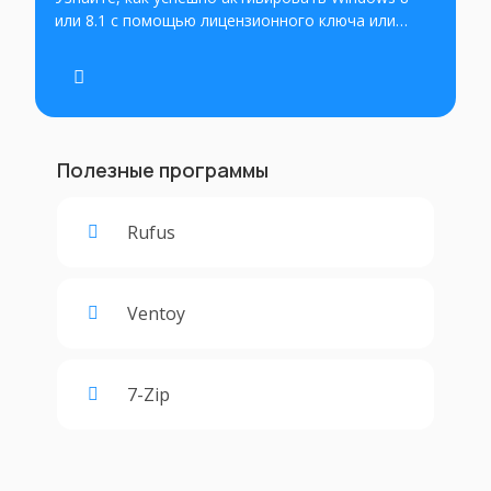
или 8.1 с помощью лицензионного ключа или
через интернет. Пошаговые инструкции для
завершения процесса активации и получения
полного доступа ко всем функциям операционной
системы Windows 8.1.
Полезные программы
Rufus
Ventoy
7-Zip