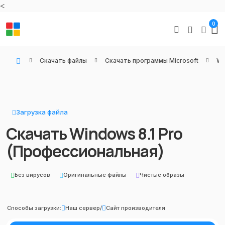
<
0
Скачать файлы
Скачать программы Microsoft
Wi
WIN KEYS - Купить цифровые товары, подписки и ключи активации онлайн
Загрузка файла
Скачать Windows 8.1 Pro
(Профессиональная)
Без вирусов
Оригинальные файлы
Чистые образы
Способы загрузки:
Наш сервер
/
Сайт производителя