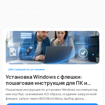
С Яндекс.Браузером
Инструкция по установке
Установка Windows с флешки:
пошаговая инструкция для ПК и
ноутбука
Пошаговая инструкция по установке Windows на компьютер
или ноутбук: скачивание ISO-образа, создание загрузочной
флешки, запуск через BIOS/Boot Menu, выбор диска,
настройка и активация системы.