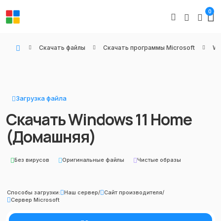
0
Скачать файлы
Скачать программы Microsoft
Wi
WIN KEYS - Купить цифровые товары, подписки и ключи активации онлайн
Загрузка файла
Скачать Windows 11 Home
(Домашняя)
Без вирусов
Оригинальные файлы
Чистые образы
Способы загрузки:
Наш сервер
/
Сайт производителя
/
Сервер Microsoft