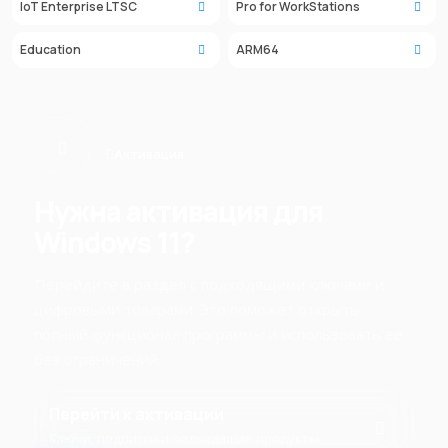
IoT Enterprise LTSC
Pro for WorkStations
Education
ARM64
Активация
Нужна активация для
Windows 11?
Перейдите в раздел с подходящими ключами и
цифровыми товарами. Это поможет открыть
полный функционал программы и использовать её
без ограничений.
Перейти к активации
Ключи, подписки и подходящие продукты