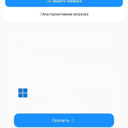
С нашего сервера
Альтернативная загрузка
Версия файла
Выберите подходящую версию для
загрузки
25H2
24H2
22H2
Скачать Windows 11 Home
(Домашняя) 25H2
x64 bit
ISO
25H2
6.9 Gb
Скачать