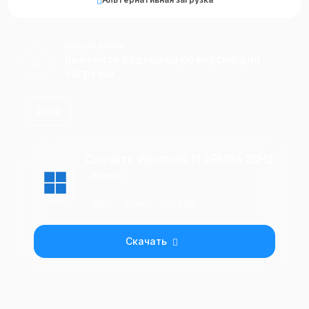
Версия файла
Выберите подходящую версию для
загрузки
25H2
Скачать Windows 11 ARM64 25H2
ARM64
ISO
25H2
7.2 Gb
Скачать