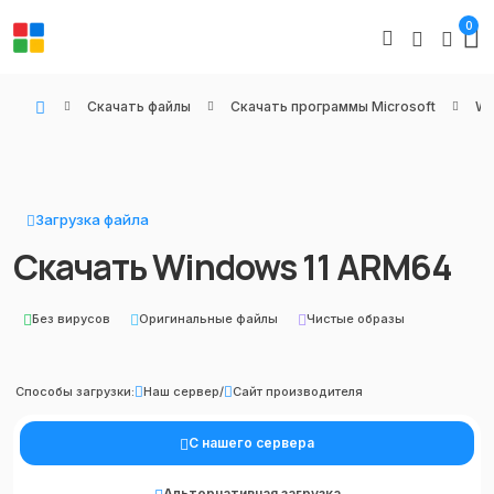
0
Скачать файлы
Скачать программы Microsoft
Wi
WIN KEYS - Купить цифровые товары, подписки и ключи активации онлайн
Загрузка файла
Скачать Windows 11 ARM64
Без вирусов
Оригинальные файлы
Чистые образы
Способы загрузки:
Наш сервер
/
Сайт производителя
С нашего сервера
Альтернативная загрузка