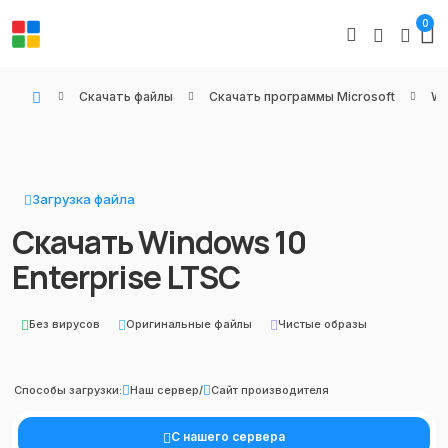
0
Скачать файлы
Скачать программы Microsoft
Wi
WIN KEYS - Купить цифровые товары, подписки и ключи активации онлайн
Загрузка файла
Скачать Windows 10
Enterprise LTSC
Без вирусов
Оригинальные файлы
Чистые образы
Способы загрузки:
Наш сервер
/
Сайт производителя
С нашего сервера