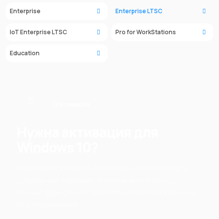
Enterprise
Enterprise LTSC
IoT Enterprise LTSC
Pro for WorkStations
Education
Активация
Нужна активация для
Windows 10?
Перейдите в раздел с подходящими ключами и
цифровыми товарами. Это поможет открыть
полный функционал программы и использовать её
без ограничений.