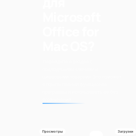
для
Microsoft
Office for
Mac OS?
Перейдите в раздел с
подходящими ключами и
цифровыми товарами. Это поможет
открыть полный функционал
программы и использовать её без
ограничений.
Просмотры
Загрузки