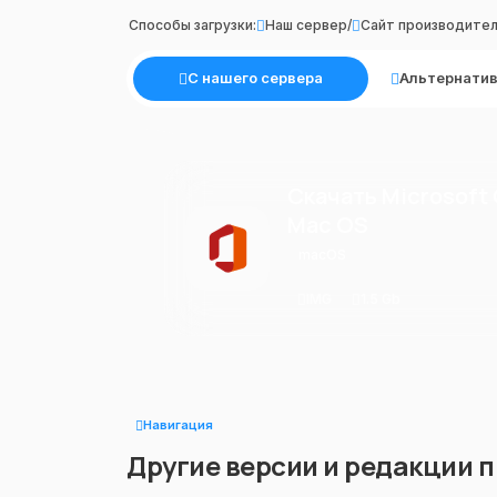
Способы загрузки:
Наш сервер
/
Сайт производите
С нашего сервера
Альтернатив
Скачать Microsoft 
Mac OS
macOS
IMG
1.5 Gb
Навигация
Другие версии и редакции 