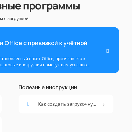
зные программы
 с загрузкой.
 Office с привязкой к учётной
становленный пакет Office, привязав его к
Пошаговые инструкции помогут вам успешно
лный доступ ко всем его функциям.
Полезные инструкции
Как создать загрузочную флешку