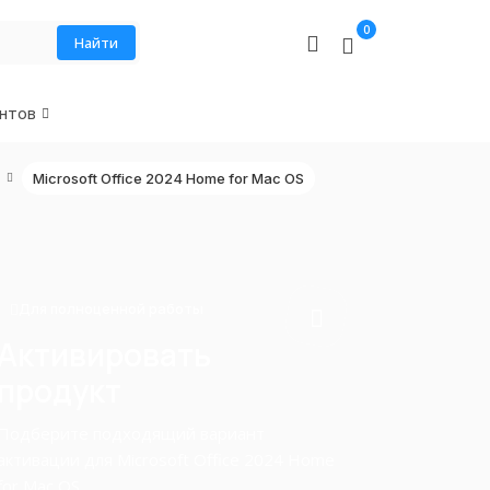
0
Найти
нтов
Microsoft Office 2024 Home for Mac OS
Для полноценной работы
Активировать
продукт
Подберите подходящий вариант
активации для Microsoft Office 2024 Home
for Mac OS.