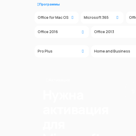
Программы
Office for Mac OS
Microsoft 365
Off
Office 2016
Office 2013
Pro Plus
Home and Business
Активация
Нужна
активация
для