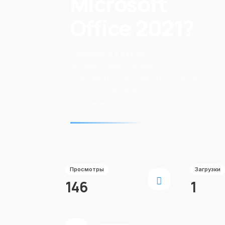
Microsoft
Office 2021?
Перейдите в раздел с
подходящими ключами и
цифровыми товарами. Это поможет
открыть полный функционал
программы и использовать её без
ограничений.
Просмотры
Загрузки
146
1