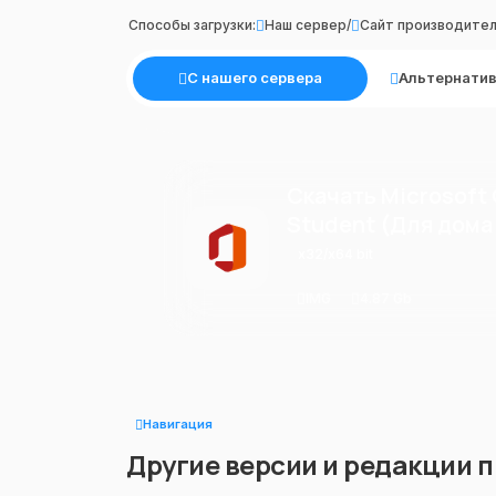
Способы загрузки:
Наш сервер
/
Сайт производите
С нашего сервера
Альтернатив
Скачать Microsoft 
Student (Для дома
x32/x64 bit
IMG
4.87 Gb
Навигация
Другие версии и редакции 