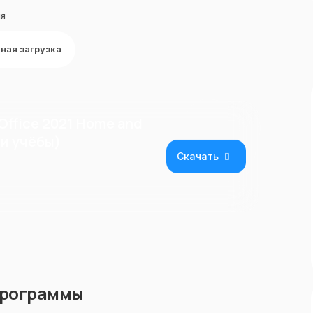
ля
ная загрузка
Office 2021 Home and
 и учёбы)
Скачать
программы