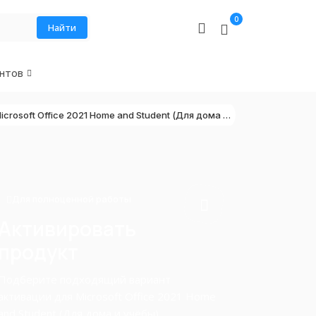
0
Найти
нтов
Microsoft Office 2021 Home and Student (Для дома и учёбы)
Для полноценной работы
Активировать
продукт
Подберите подходящий вариант
активации для Microsoft Office 2021 Home
and Student (Для дома и учёбы).