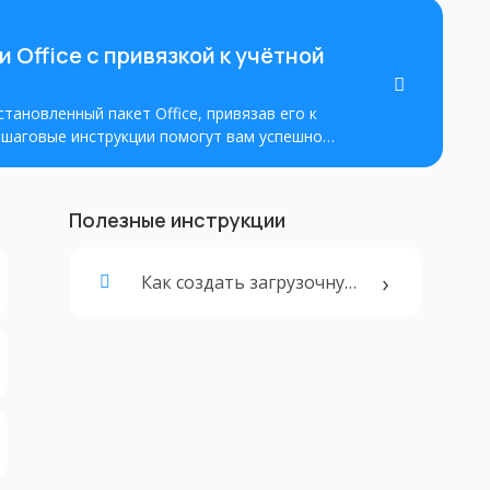
 Office с привязкой к учётной
становленный пакет Office, привязав его к
Пошаговые инструкции помогут вам успешно
лный доступ ко всем его функциям.
Полезные инструкции
Как создать загрузочную флешку