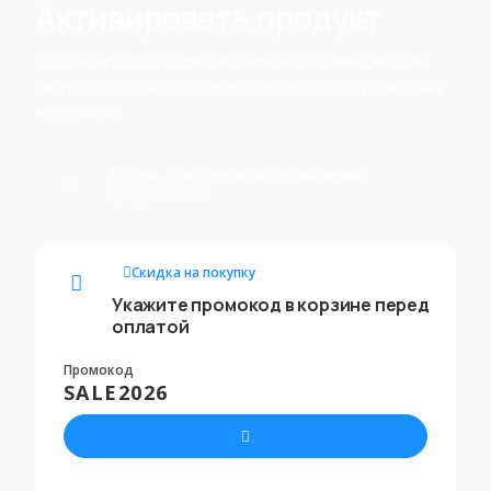
Активировать продукт
Подберите подходящий вариант активации для
Microsoft Office 2019 Home and Business (Для дома
и бизнеса).
Ключи, комплекты и специальные
предложения.
Скидка на покупку
Укажите промокод в корзине перед
оплатой
Промокод
SALE2026