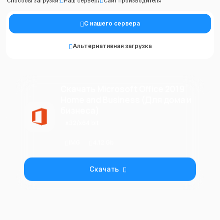
Способы загрузки:
Наш сервер
/
Сайт производителя
С нашего сервера
Альтернативная загрузка
Скачать Microsoft Office 2019
Home and Business (Для дома и
бизнеса)
x32/x64 bit
IMG
4.12 Gb
Скачать