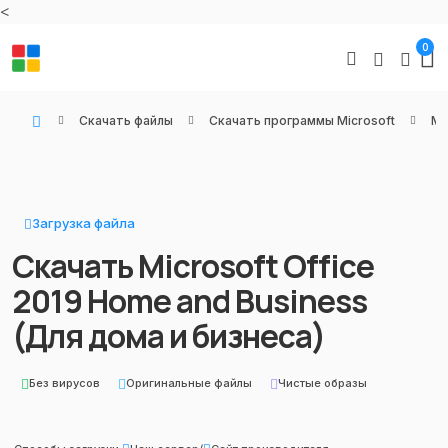
<
0
Скачать файлы
Скачать программы Microsoft
Mi
WIN KEYS - Купить цифровые товары, подписки и ключи активации онлайн
Загрузка файла
Скачать Microsoft Office
2019 Home and Business
(Для дома и бизнеса)
Без вирусов
Оригинальные файлы
Чистые образы