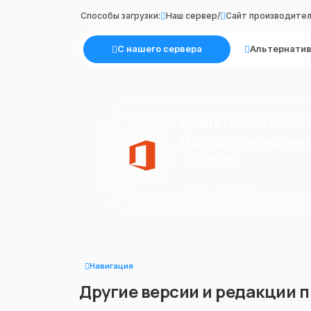
Способы загрузки:
Наш сервер
/
Сайт производите
С нашего сервера
Альтернатив
Скачать Microsoft O
(Профессиональн
x32/x64 bit
IMG
4.12 Gb
Навигация
Другие версии и редакции 