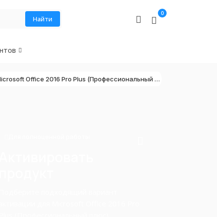
0
Найти
нтов
Microsoft Office 2016 Pro Plus (Профессиональный плюс)
Для полноценной работы
Активировать
продукт
Подберите подходящий вариант
активации для Microsoft Office 2016 Pro
Plus (Профессиональный плюс).