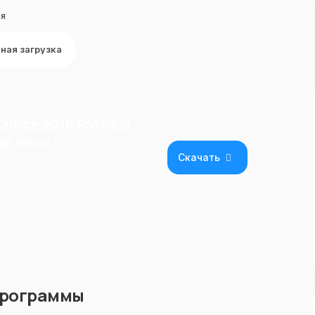
ля
ная загрузка
ffice 2016 Pro Plus
ый плюс)
Скачать
программы