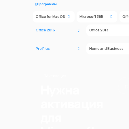
Программы
Office for Mac OS
Microsoft 365
Off
Office 2016
Office 2013
Pro Plus
Home and Business
Активация
Нужна
активация
для