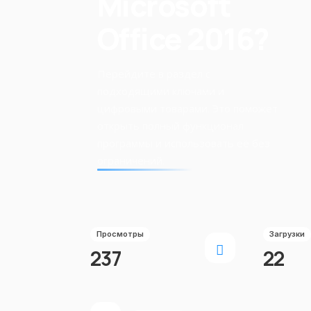
Microsoft
Office 2016?
Перейдите в раздел с
подходящими ключами и
цифровыми товарами. Это поможет
открыть полный функционал
программы и использовать её без
ограничений.
Просмотры
Загрузки
237
22