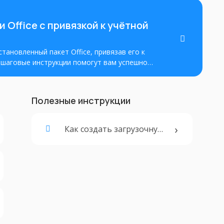
 Office с привязкой к учётной
становленный пакет Office, привязав его к
Пошаговые инструкции помогут вам успешно
лный доступ ко всем его функциям.
Полезные инструкции
Как создать загрузочную флешку