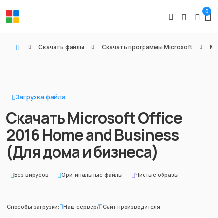
0
Скачать файлы
Скачать программы Microsoft
Mi
WIN KEYS - Купить цифровые товары, подписки и ключи активации онлайн
Загрузка файла
Скачать Microsoft Office
2016 Home and Business
(Для дома и бизнеса)
Без вирусов
Оригинальные файлы
Чистые образы
Способы загрузки:
Наш сервер
/
Сайт производителя