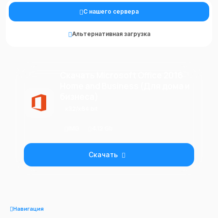
С нашего сервера
Альтернативная загрузка
Скачать Microsoft Office 2016
Home and Business (Для дома и
бизнеса)
x32/x64 bit
IMG
4.12 Gb
Скачать
Навигация