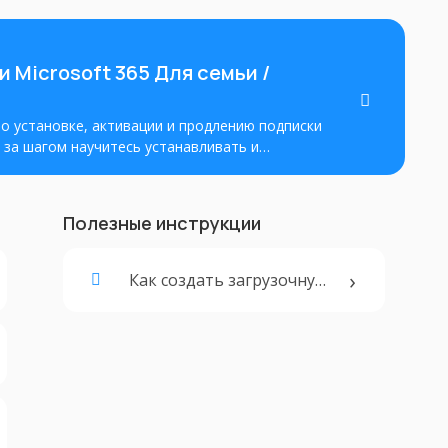
 Microsoft 365 Для семьи /
о установке, активации и продлению подписки
аг за шагом научитесь устанавливать и
т. Улучшите свою продуктивность.
Полезные инструкции
Как создать загрузочную флешку