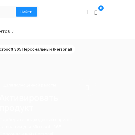
0
Найти
нтов
crosoft 365 Персональный (Personal)
Для полноценной работы
Активировать
продукт
Подберите подходящий вариант
активации для Microsoft 365
Персональный (Personal).