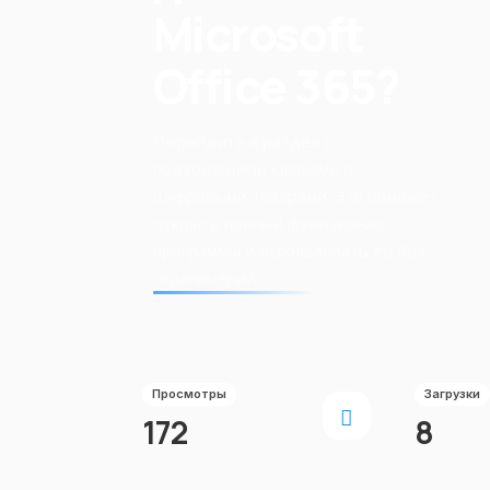
Microsoft
Office 365?
Перейдите в раздел с
подходящими ключами и
цифровыми товарами. Это поможет
открыть полный функционал
программы и использовать её без
ограничений.
Просмотры
Загрузки
172
8