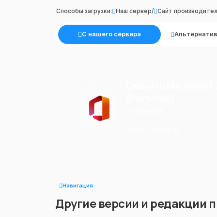
Способы загрузки:
Наш сервер
/
Сайт производите
С нашего сервера
Альтернатив
Скачать Microsoft
(Personal)
x32/x64 bit
IMG
4.53 Gb
Навигация
Другие версии и редакции 