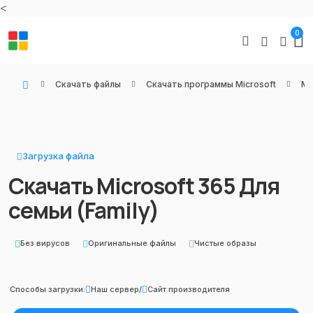
<
0
Скачать файлы
Скачать программы Microsoft
Mi
WIN KEYS - Купить цифровые товары, подписки и ключи активации онлайн
Загрузка файла
Скачать Microsoft 365 Для
семьи (Family)
Без вирусов
Оригинальные файлы
Чистые образы
Способы загрузки:
Наш сервер
/
Сайт производителя