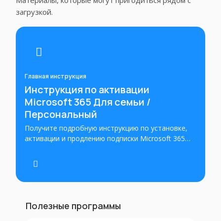
Материалы, которые могут пригодиться рядом с
загрузкой.
Главная инструкция
Инструкция по активации
Microsoft 365 Для семьи /
Персональный
Получите подробную инструкцию по установке,
активации и продлению подписки Microsoft 365
Family / Personal. Шаг за шагом научитесь
устанавливать и настраивать мощный офисный
пакет. Улучшите свою продуктивность.
Полезные программы