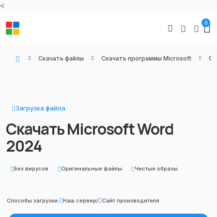
<
0
Скачать файлы
Скачать программы Microsoft
Оф
WIN KEYS - Купить цифровые товары, подписки и ключи активации онлайн
Загрузка файла
Скачать Microsoft Word
2024
Без вирусов
Оригинальные файлы
Чистые образы
Способы загрузки:
Наш сервер
/
Сайт производителя