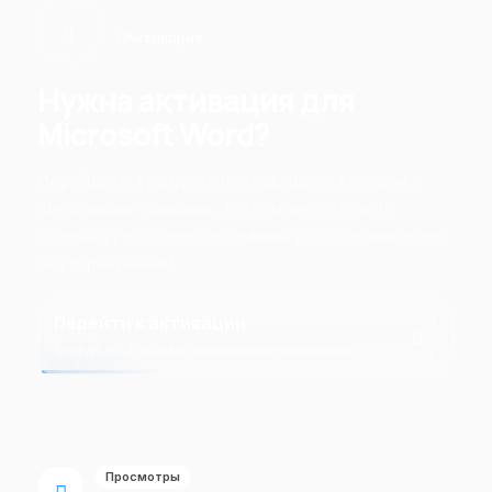
Активация
Нужна активация для
Microsoft Word?
Перейдите в раздел с подходящими ключами и
цифровыми товарами. Это поможет открыть
полный функционал программы и использовать её
без ограничений.
Перейти к активации
Ключи, подписки и подходящие продукты
Просмотры