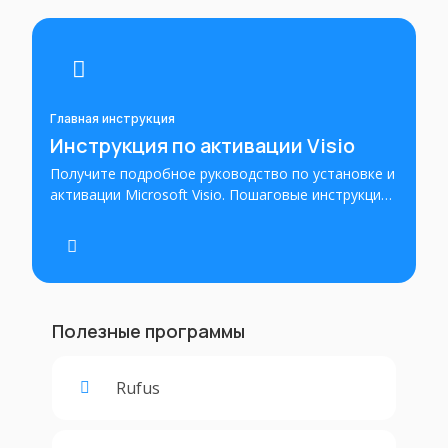
Главная инструкция
Инструкция по активации Visio
Получите подробное руководство по установке и
активации Microsoft Visio. Пошаговые инструкции
помогут вам успешно установить этот
инструмент для создания диаграмм и
активировать его с использованием
лицензионного ключа или учетной записи
Microsoft.
Полезные программы
Rufus