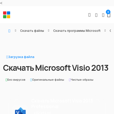
<
0
Скачать файлы
Скачать программы Microsoft
Оф
WIN KEYS - Купить цифровые товары, подписки и ключи активации онлайн
Загрузка файла
Скачать Microsoft Visio 2013
Без вирусов
Оригинальные файлы
Чистые образы
Скачать Microsoft Visio 2013
Professional
x32/x64 bit