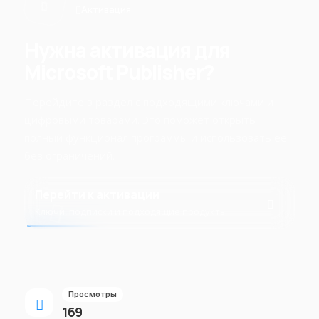
Активация
Нужна активация для
Microsoft Publisher?
Перейдите в раздел с подходящими ключами и
цифровыми товарами. Это поможет открыть
полный функционал программы и использовать её
без ограничений.
Перейти к активации
Ключи, подписки и подходящие продукты
Просмотры
169