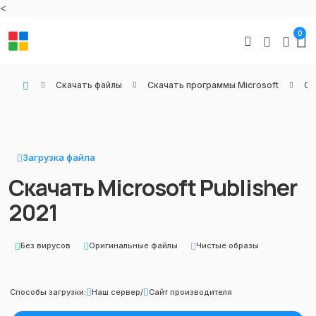
<
0
Скачать файлы
Скачать программы Microsoft
Оф
WIN KEYS - Купить цифровые товары, подписки и ключи активации онлайн
Загрузка файла
Скачать Microsoft Publisher
2021
Без вирусов
Оригинальные файлы
Чистые образы
Способы загрузки:
Наш сервер
/
Сайт производителя