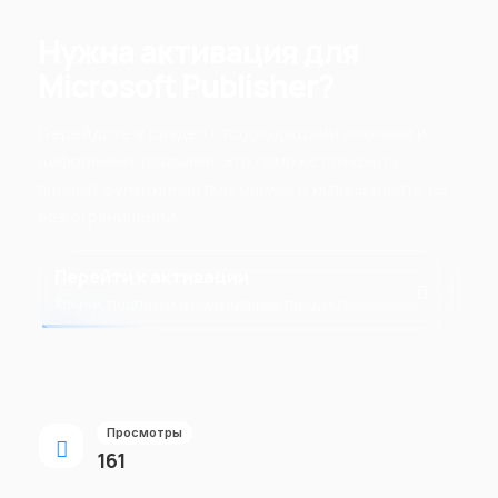
Нужна активация для
Microsoft Publisher?
Перейдите в раздел с подходящими ключами и
цифровыми товарами. Это поможет открыть
полный функционал программы и использовать её
без ограничений.
Перейти к активации
Ключи, подписки и подходящие продукты
Просмотры
161