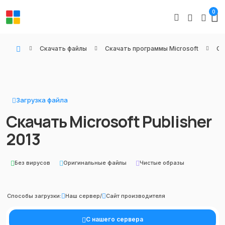
0
Скачать файлы
Скачать программы Microsoft
Оф
WIN KEYS - Купить цифровые товары, подписки и ключи активации онлайн
Загрузка файла
Скачать Microsoft Publisher
2013
Без вирусов
Оригинальные файлы
Чистые образы
Способы загрузки:
Наш сервер
/
Сайт производителя
С нашего сервера