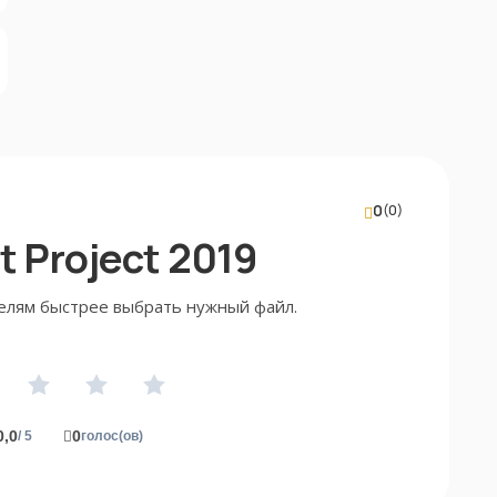
0
(0)
 Project 2019
елям быстрее выбрать нужный файл.
0,0
0
/ 5
голос(ов)