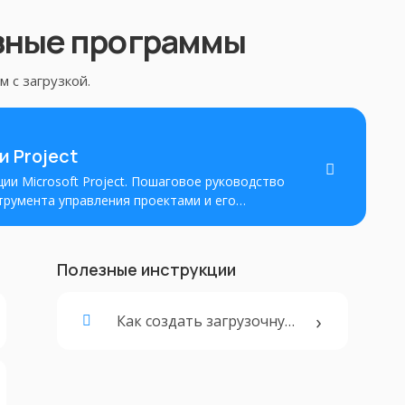
зные программы
 с загрузкой.
и Project
ии Microsoft Project. Пошаговое руководство
трумента управления проектами и его
зионного ключа или учетной записи Microsoft.
Полезные инструкции
Как создать загрузочную флешку