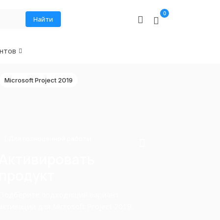
0
Найти
нтов
Microsoft Project 2019
Для полноценной работы
Активировать
продукт
Подберите подходящий вариант
активации для Microsoft Project 2019.