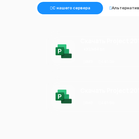
С нашего сервера
Альтернатив
Скачать Project 20
x32/x64 bit
IMG
4.81 Gb
Скачать Project 20
IMG
4.81 Gb