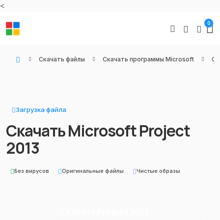
<
0
Скачать файлы
Скачать программы Microsoft
Оф
WIN KEYS - Купить цифровые товары, подписки и ключи активации онлайн
Загрузка файла
Скачать Microsoft Project
2013
Без вирусов
Оригинальные файлы
Чистые образы
Скачать Project 2013