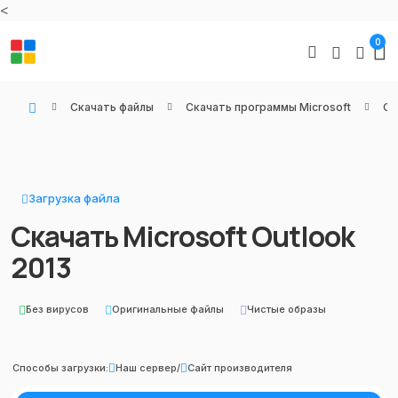
<
0
Скачать файлы
Скачать программы Microsoft
Оф
WIN KEYS - Купить цифровые товары, подписки и ключи активации онлайн
Загрузка файла
Скачать Microsoft Outlook
2013
Без вирусов
Оригинальные файлы
Чистые образы
Способы загрузки:
Наш сервер
/
Сайт производителя