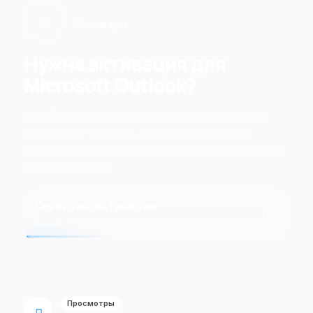
Активация
Нужна активация для
Microsoft Outlook?
Перейдите в раздел с подходящими ключами и
цифровыми товарами. Это поможет открыть
полный функционал программы и использовать её
без ограничений.
Перейти к активации
Ключи, подписки и подходящие продукты
Просмотры