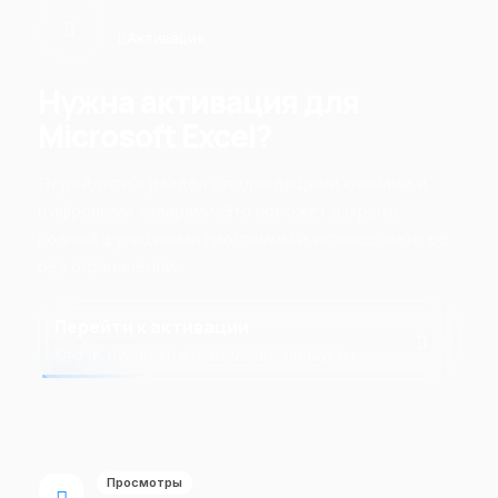
Активация
Нужна активация для
Microsoft Excel?
Перейдите в раздел с подходящими ключами и
цифровыми товарами. Это поможет открыть
полный функционал программы и использовать её
без ограничений.
Перейти к активации
Ключи, подписки и подходящие продукты
Просмотры