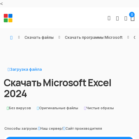
<
0
Скачать файлы
Скачать программы Microsoft
Оф
WIN KEYS - Купить цифровые товары, подписки и ключи активации онлайн
Загрузка файла
Скачать Microsoft Excel
2024
Без вирусов
Оригинальные файлы
Чистые образы
Способы загрузки:
Наш сервер
/
Сайт производителя