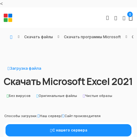
<
0
Скачать файлы
Скачать программы Microsoft
Оф
WIN KEYS - Купить цифровые товары, подписки и ключи активации онлайн
Загрузка файла
Скачать Microsoft Excel 2021
Без вирусов
Оригинальные файлы
Чистые образы
Способы загрузки:
Наш сервер
/
Сайт производителя
С нашего сервера