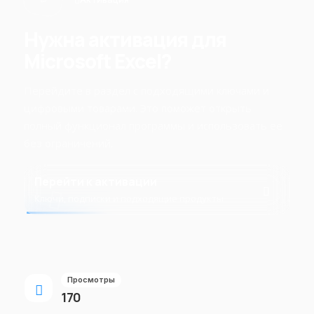
Нужна активация для
Microsoft Excel?
Перейдите в раздел с подходящими ключами и
цифровыми товарами. Это поможет открыть
полный функционал программы и использовать её
без ограничений.
Перейти к активации
Ключи, подписки и подходящие продукты
Просмотры
170