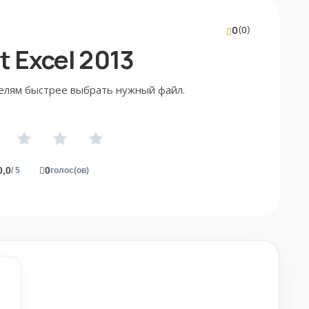
0
(0)
 Excel 2013
елям быстрее выбрать нужный файл.
0,0
0
/ 5
голос(ов)