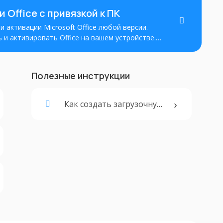
 Office с привязкой к ПК
 активации Microsoft Office любой версии.
 и активировать Office на вашем устройстве.
й установки и активации Office с
Полезные инструкции
Как создать загрузочную флешку