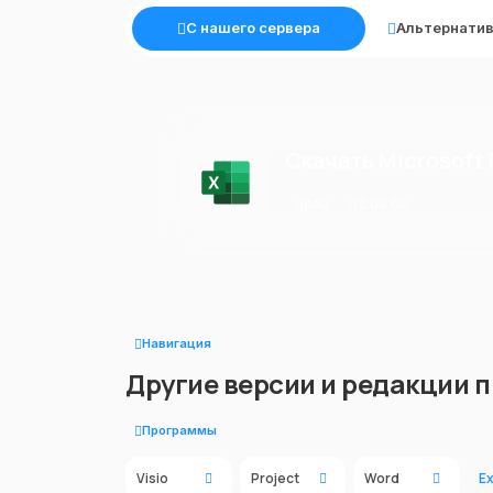
С нашего сервера
Альтернатив
Скачать Microsoft 
IMG
2.09 Gb
Навигация
Другие версии и редакции 
Программы
Visio
Project
Word
Ex