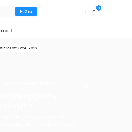
0
Найти
нтов
Microsoft Excel 2013
Для полноценной работы
Активировать
продукт
Подберите подходящий вариант
активации для Microsoft Excel 2013.