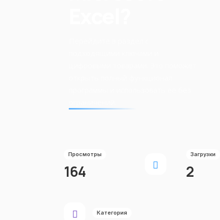
Excel?
Перейдите в раздел с
подходящими ключами и
цифровыми товарами. Это поможет
открыть полный функционал
программы и использовать её без
ограничений.
Просмотры
Загрузки
164
2
Категория