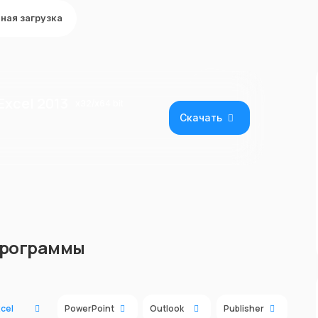
ная загрузка
Excel 2013
x32/x64 bit
Скачать
программы
cel
PowerPoint
Outlook
Publisher