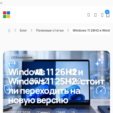
<
0
Блог
Полезные статьи
WIN KEYS - Купить цифровые товары, подписки и ключи активации онлайн
Обновления
Windows 11 26H2 и
Windows 11 25H2: стоит
ли переходить на
новую версию
07.07.2026
7 минут
3445
0