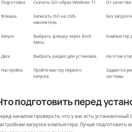
Подготовка
Скачать ISO-образ Windows 11
От качества
Флешка
Записать ISO на USB-
Без загрузо
накопитель
Запуск
Выбрать флешку через Boot
Компьютер д
Menu
Диск
Выбрать раздел для установки
На этом эта
Настройка
Пройти мастер первого
Задаются ре
запуска
системы
Что подготовить перед устан
еред началом проверьте, что у вас есть установочный 
астройкам загрузки компьютера. Лучше подготовить вс