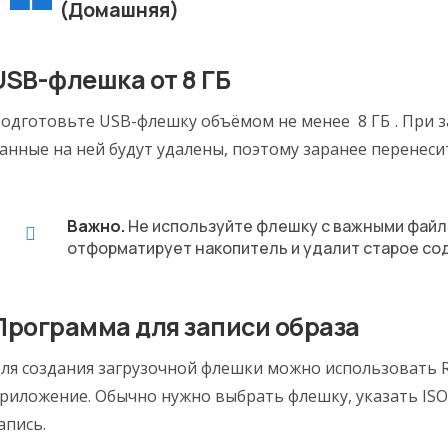
(Домашняя)
USB-флешка от 8 ГБ
одготовьте USB-флешку объёмом не менее
8 ГБ
. При 
анные на ней будут удалены, поэтому заранее перенеси
Важно.
Не используйте флешку с важными файла
отформатирует накопитель и удалит старое со
Программа для записи образа
ля создания загрузочной флешки можно использовать R
риложение. Обычно нужно выбрать флешку, указать ISO
апись.