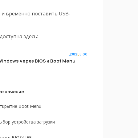
I и временно поставить USB-
доступна здесь:
382
5.00
Windows через BIOS и Boot Menu
азначение
ткрытие Boot Menu
ыбор устройства загрузки
ход в BIOS/UEFI