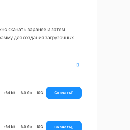
жно скачать заранее и затем
рамму для создания загрузочных
Скачать
x64 bit
6.9 Gb
ISO
Скачать
x64 bit
6.9 Gb
ISO