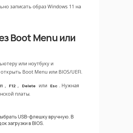
ьно записать образ Windows 11 на
ез Boot Menu или
ьютеру или ноутбуку и
 открыть Boot Menu или BIOS/UEFI.
,
,
или
. Нужная
11
F12
Delete
Esc
нской платы.
выбрать USB-флешку вручную. В
к загрузки в BIOS.