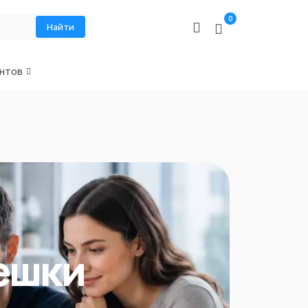
0
Найти
нтов
лешки