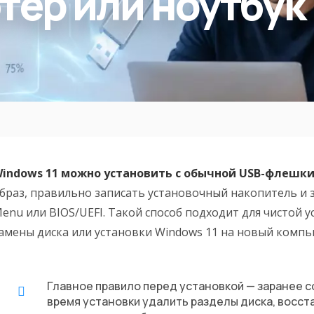
тер или ноутбук
indows 11 можно установить с обычной USB-флешк
браз, правильно записать установочный накопитель и 
enu или BIOS/UEFI. Такой способ подходит для чистой у
амены диска или установки Windows 11 на новый компь
Главное правило перед установкой — заранее с
время установки удалить разделы диска, восс