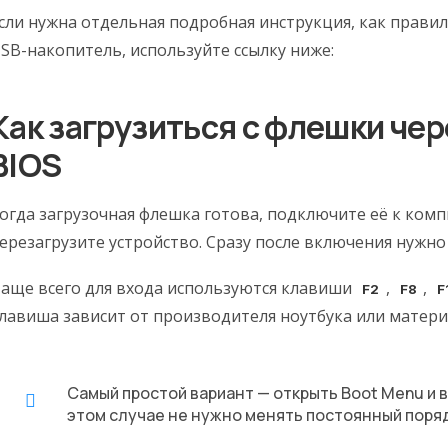
сли нужна отдельная подробная инструкция, как правил
SB-накопитель, используйте ссылку ниже:
Как загрузиться с флешки чер
BIOS
огда загрузочная флешка готова, подключите её к комп
ерезагрузите устройство. Сразу после включения нужно
аще всего для входа используются клавиши
,
,
F2
F8
F
лавиша зависит от производителя ноутбука или матери
Самый простой вариант — открыть Boot Menu и 
этом случае не нужно менять постоянный порядо