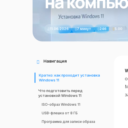
на компью
11.06.2026
7 минут
246
5.00
Навигация
W
Кратко: как проходит установка
о
Windows 11
M
Что подготовить перед
з
установкой Windows 11
ISO-образ Windows 11
USB-флешка от 8 ГБ
Программа для записи образа