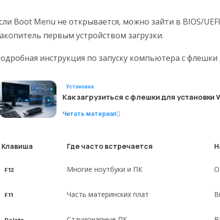
сли Boot Menu не открывается, можно зайти в BIOS/UEF
акопитель первым устройством загрузки.
одробная инструкция по запуску компьютера с флешки 
Установка
Как загрузиться с флешки для установки 
Читать материал
Клавиша
Где часто встречается
Н
Многие ноутбуки и ПК
О
F12
Часть материнских плат
В
F11
Стационарные ПК
В
Delete