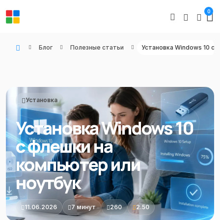
0
Блог
Полезные статьи
WIN KEYS - Купить цифровые товары, подписки и ключи активации онлайн
Установка
Установка Windows 10
с флешки на
компьютер или
ноутбук
11.06.2026
7 минут
260
2.50