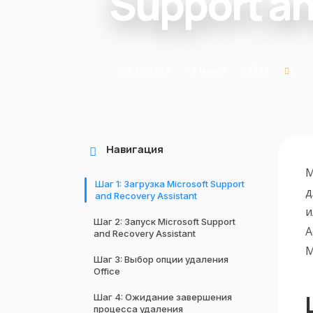
Support an
26.05.2026
7 минут
3889
0
Навигация
M
Шаг 1: Загрузка Microsoft Support
д
and Recovery Assistant
и
Шаг 2: Запуск Microsoft Support
A
and Recovery Assistant
M
Шаг 3: Выбор опции удаления
Office
Шаг 4: Ожидание завершения
процесса удаления