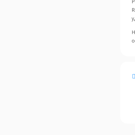
P
R
у
Н
о