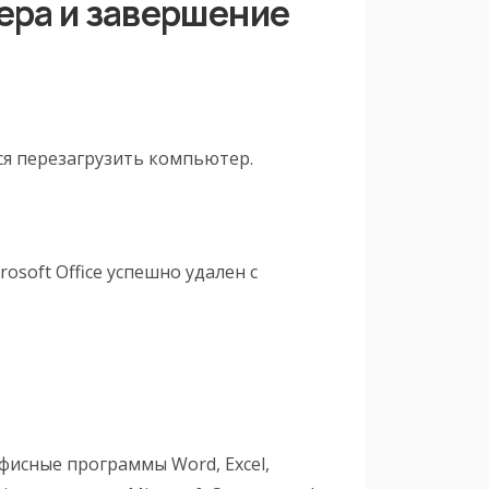
ера и завершение
ся перезагрузить компьютер.
osoft Office успешно удален с
 офисные программы Word, Excel,