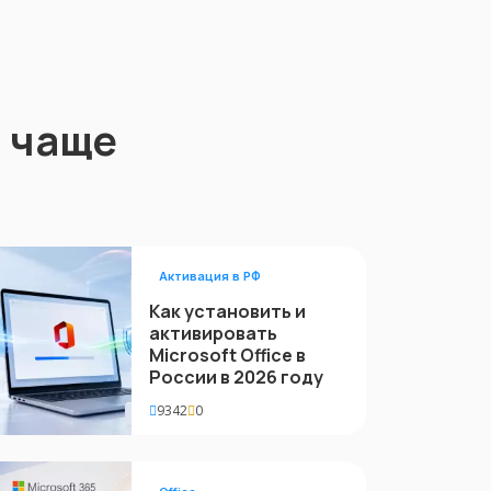
 чаще
Активация в РФ
Как установить и
активировать
Microsoft Office в
России в 2026 году
9342
0