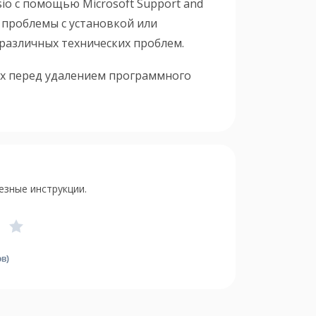
Visio с помощью Microsoft Support and
ь проблемы с установкой или
 различных технических проблем.
ых перед удалением программного
езные инструкции.
ов)