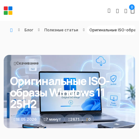
0
Блог
Полезные статьи
WIN KEYS - Купить цифровые товары, подписки и ключи активации онлайн
Скачивание
Оригинальные ISO-
образы Windows 11
25H2
18.05.2026
7 минут
2671
0