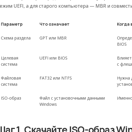
ежим UEFI, а для старого компьютера — MBR и совмести
Параметр
Что означает
Когда 
Схема раздела
GPT или MBR
Опреде
BIOS
Целевая
UEFI или BIOS
Влияет
система
с флеш
Файловая
FAT32 или NTFS
Нужна 
система
устано
ISO-образ
Файл с установочными данными
Именно
Windows
Шаг 1. Скачайте ISO-образ Wi