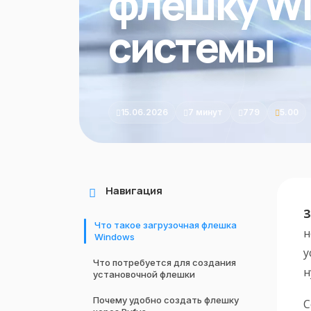
флешку Wi
системы
15.06.2026
7 минут
779
5.00
Навигация
З
Что такое загрузочная флешка
н
Windows
у
Что потребуется для создания
н
установочной флешки
Почему удобно создать флешку
С