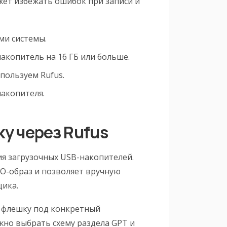
жет избежать ошибок при записи и
ми системы.
акопитель на 16 ГБ или больше.
пользуем Rufus.
акопителя.
у через Rufus
ия загрузочных USB-накопителей.
SO-образ и позволяет вручную
щика.
 флешку под конкретный
жно выбрать схему раздела GPT и