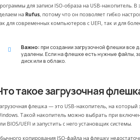
рограммы для записи ISO-образа на USB-накопитель. В
делаем на
Rufus
, потому что он позволяет гибко настр
ак для современных компьютеров с UEFI, так и для боле
Важно:
при создании загрузочной флешки все 
удалены. Если на флешке есть нужные файлы, з
диск или в облако.
Что такое загрузочная флешк
агрузочная флешка — это USB-накопитель, на который
indows. Такой накопитель можно выбрать при включе
ли BIOS/UEFI и запустить с него установщик системы.
бычного копирования ISO-файла на флешку недостаточ