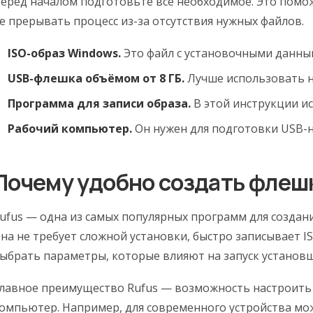
еред началом подготовьте всё необходимое. Это помо
е прерывать процесс из-за отсутствия нужных файлов.
ISO-образ Windows.
Это файл с установочными данны
USB-флешка объёмом от 8 ГБ.
Лучше использовать н
Программа для записи образа.
В этой инструкции ис
Рабочий компьютер.
Он нужен для подготовки USB-н
Почему удобно создать флешк
ufus — одна из самых популярных программ для создан
на не требует сложной установки, быстро записывает I
ыбрать параметры, которые влияют на запуск установ
лавное преимущество Rufus — возможность настроить
омпьютер. Например, для современного устройства мо