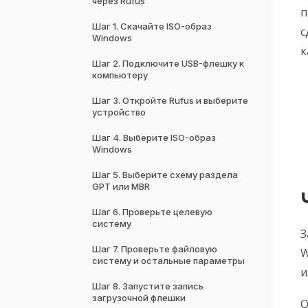
через Rufus
п
Шаг 1. Скачайте ISO-образ
с
Windows
к
Шаг 2. Подключите USB-флешку к
компьютеру
Шаг 3. Откройте Rufus и выберите
устройство
Шаг 4. Выберите ISO-образ
Windows
Шаг 5. Выберите схему раздела
GPT или MBR
Шаг 6. Проверьте целевую
систему
З
Шаг 7. Проверьте файловую
W
систему и остальные параметры
и
Шаг 8. Запустите запись
загрузочной флешки
О