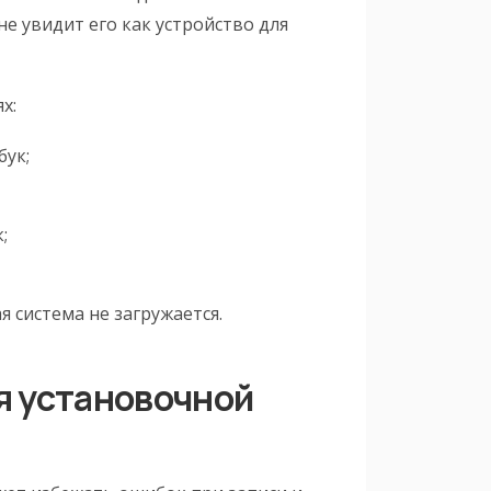
е увидит его как устройство для
х:
бук;
;
я система не загружается.
я установочной